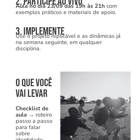
2. participe ao vivo
Aula no dia 23/09 das 19h às 21h
com
exemplos práticos e materiais de apoio.
3. implemente
Use o projeto replicável e as dinâmicas já
na semana seguinte, em qualquer
disciplina.
O que você
vai levar
Checklist de
aula
→
roteiro
passo a passo
para falar
sobre
identidade