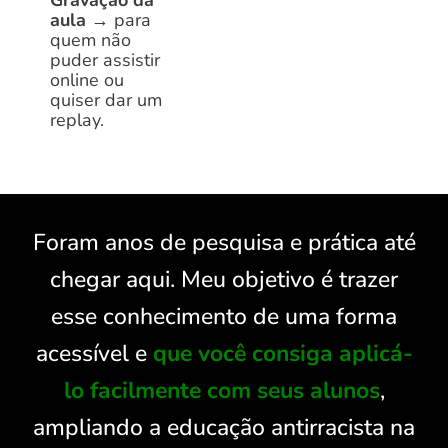
aula
→
para
quem não
puder assistir
online ou
quiser dar um
replay.
Foram anos de pesquisa e prática até
chegar aqui. Meu objetivo é trazer
esse conhecimento de uma forma
acessível e
que você consiga aplicá-
lo facilmente com seus alunos
,
ampliando a educação antirracista na