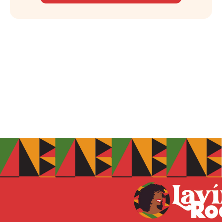
* História de heroínas da Independência do
Brasil, como Maria Quitéria de Jesus, Maria
Felipa de Oliveira e Joana Angélica