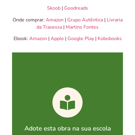
Skoob
|
Goodreads
Onde comprar:
Amazon
|
Grupo Autêntica
|
Livraria
da Travessa
|
Martins Fontes
Ebook:
Amazon
|
Apple
|
Google Play
|
Kobobooks
Adote esta obra na sua escola