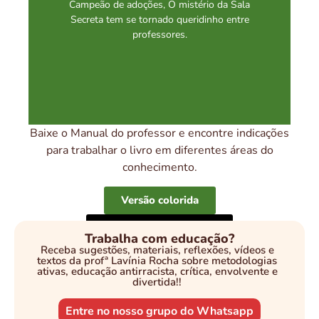
Campeão de adoções, O mistério da Sala
Secreta tem se tornado queridinho entre
professores.
Baixe o Manual do professor e encontre indicações
para trabalhar o livro em diferentes áreas do
conhecimento.
Versão colorida
Sugestão: 6º e 7º ano – Anos Finais do
Ensino Fundamental
Versão para impressão
Trabalha com educação?
Temas trabalhados:
Receba sugestões, materiais, reflexões, vídeos e
textos da profª Lavínia Rocha sobre metodologias
* Amizade e parceria
ativas, educação antirracista, crítica, envolvente e
* Protagonismo negro
divertida!!
* Luta por educação de qualidade
Entre no nosso grupo do Whatsapp
* Papel das mulheres na sociedade