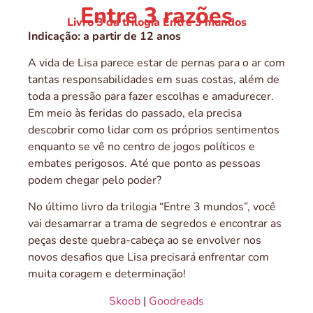
Entre 3 razões
Livro 3 da trilogia Entre 3 mundos
Indicação: a partir de 12 anos
A vida de Lisa parece estar de pernas para o ar com
tantas responsabilidades em suas costas, além de
toda a pressão para fazer escolhas e amadurecer.
Em meio às feridas do passado, ela precisa
descobrir como lidar com os próprios sentimentos
enquanto se vê no centro de jogos políticos e
embates perigosos. Até que ponto as pessoas
podem chegar pelo poder?
No último livro da trilogia “Entre 3 mundos”, você
vai desamarrar a trama de segredos e encontrar as
peças deste quebra-cabeça ao se envolver nos
novos desafios que Lisa precisará enfrentar com
muita coragem e determinação!
Skoob
|
Goodreads